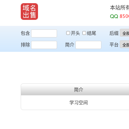
本站所
QQ
包含
开头
结尾
后缀
排除
简介
平台
简介
学习空间