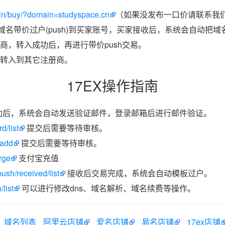
in/buy/?domain=studyspace.cn
（如果没发布一口价请联系我们
把域名带价过户(push)到买家账号，买家接收后，系统会自动把
商，转入成功后，再进行带价push交易。
转入到其它注册商。
17EX操作指南
功后，系统会自动发送验证邮件，登录邮箱后进行邮件验证。
d/list
提交后需要等待审核。
/add
提交后需要等待审核。
rge
支付宝充值
ush/received/list
接收后交易完成，系统会自动模板过户。
list
可以进行修改dns、域名解析、域名续费等操作。
域名列表
阿里云店铺
爱名店铺
易名店铺
17ex店铺