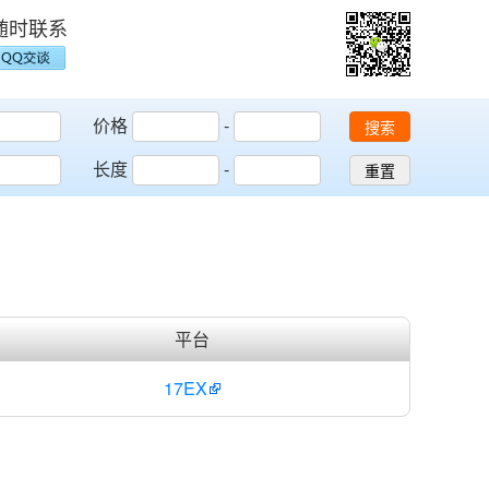
随时联系
价格
-
搜索
长度
-
重置
平台
17EX