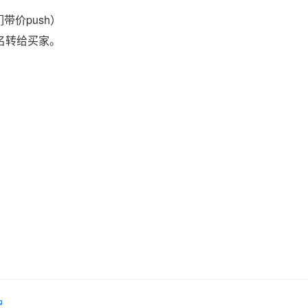
带价push）
域名转给买家。