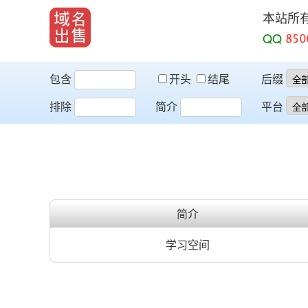
本站所
QQ
包含
开头
结尾
后缀
排除
简介
平台
简介
学习空间