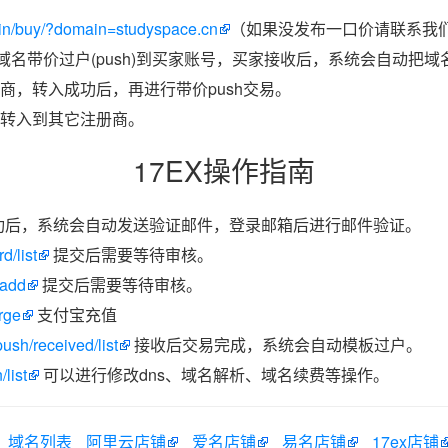
in/buy/?domain=studyspace.cn
（如果没发布一口价请联系我们
把域名带价过户(push)到买家账号，买家接收后，系统会自动把
商，转入成功后，再进行带价push交易。
转入到其它注册商。
17EX操作指南
功后，系统会自动发送验证邮件，登录邮箱后进行邮件验证。
d/list
提交后需要等待审核。
/add
提交后需要等待审核。
rge
支付宝充值
ush/received/list
接收后交易完成，系统会自动模板过户。
list
可以进行修改dns、域名解析、域名续费等操作。
域名列表
阿里云店铺
爱名店铺
易名店铺
17ex店铺