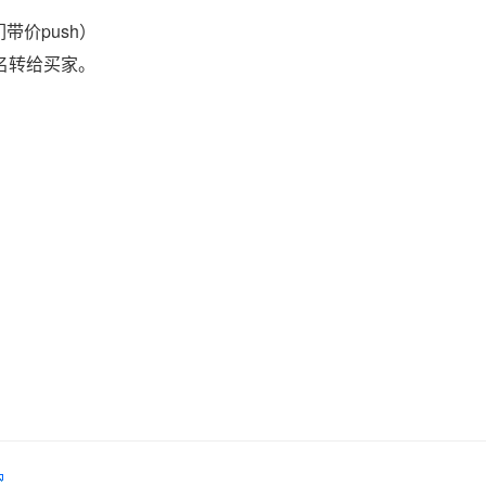
带价push）
域名转给买家。