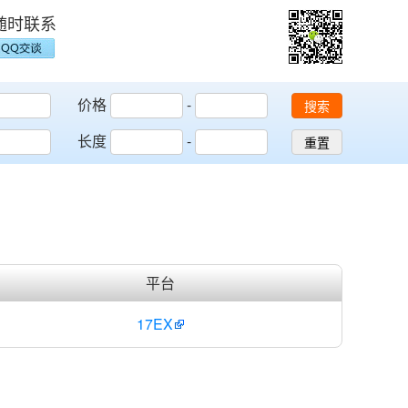
随时联系
价格
-
搜索
长度
-
重置
平台
17EX